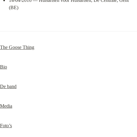
14-04-2016 — Huisartsen voor Huisartsen, De Centrale, Gent 
(BE)
The Goose Thing
Bio
De band
Media
Foto’s