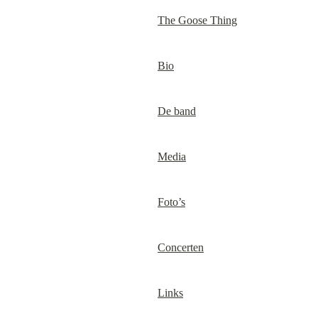
The Goose Thing
Bio
De band
Media
Foto’s
Concerten
Links