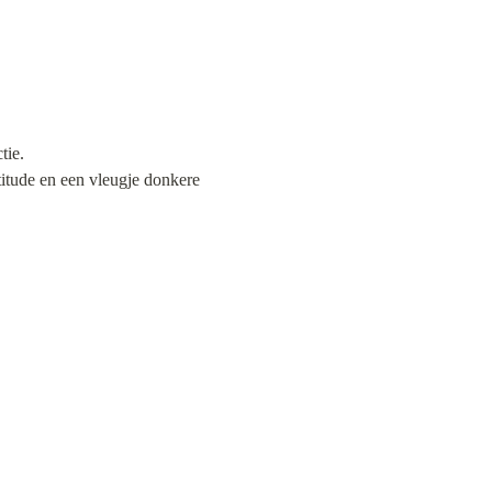
ie.

titude en een vleugje donkere 