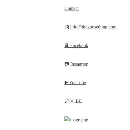
Contact
📨 
info@thegoosething.com
📘 Facebook
📷 Instagram
▶️ YouTube
🎶
Vi.BE