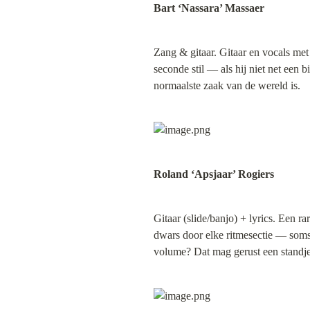
Bart ‘Nassara’ Massaer
Zang & gitaar. Gitaar en vocals me
seconde stil — als hij niet net een biz
normaalste zaak van de wereld is.
Roland ‘Apsjaar’ Rogiers
Gitaar (slide/banjo) + lyrics. Een rar
dwars door elke ritmesectie — soms
volume? Dat mag gerust een standj