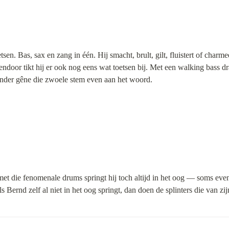
tsen. Bas, sax en zang in één. Hij smacht, brult, gilt, fluistert of charm
door tikt hij er ook nog eens wat toetsen bij. Met een walking bass dra
zonder gêne die zwoele stem even aan het woord.
t die fenomenale drums springt hij toch altijd in het oog — soms even
 Bernd zelf al niet in het oog springt, dan doen de splinters die van zij