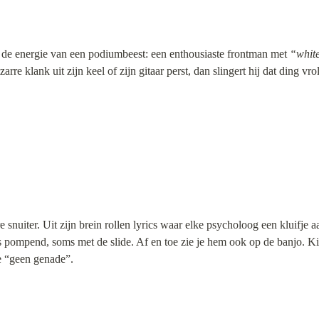
t de energie van een podiumbeest: een enthousiaste frontman met 
“white
arre klank uit zijn keel of zijn gitaar perst, dan slingert hij dat ding vrol
e snuiter. Uit zijn brein rollen lyrics waar elke psycholoog een kluifje aan
 pompend, soms met de slide. Af en toe zie je hem ook op de banjo. Ki
e “geen genade”.